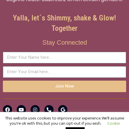
Yalla, let´s Shimmy, shake & Glow!
Together
Stay Connected
Join Now
This website uses cookies to improve your experience. We'll assume
you're ok with this, but you can opt-out if you wish.
Cookie
© 2016-2025 Glow! Bellydance with Shaheena Azar . All rights
Contact us