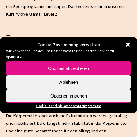
ein Sportprogramm einsteigen. Das bieten wir dir in unserem
Kurs "Move Mama - Level 2"
Zielsetzung von
Cookie-Zustimmung verwalten
Rückbildungsgymnastik/Beckenbodent
Wir verwenden Cookies, um unsere Website und unseren Service zu
optimieren.
Die Wahrnehmung und die funktionale Arbeit von Beckenboden
und Muskelkorsett werden geschult. Viele Frauen haben nach
Cookies akzeptieren
der Geburt Schwierigkeiten, die Muskulatur richtig zu spüren
beziehungsweise richtig einzusetzen, diese Fähigkeit wird
Ablehnen
durch Rückbildungsgymnastik wiederhergestellt. Wer den
funktionalen Einsatz von Beckenboden und Muskelkorsett
Optionen ansehen
erlernt, profitiert das ganze Leben davon!
Cookie-Richtlinie
Datenschutz
Impressum
Die Körpermitte, aber auch die Extremitäten werden gekräftigt
und mobilisiert. Du erlangst mehr Stabilität in der Körpermitte
und eine gute Gesamtfitness für den Alltag und den