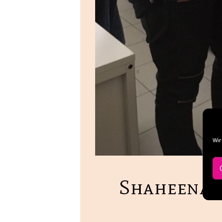
Wir
Shaheena A