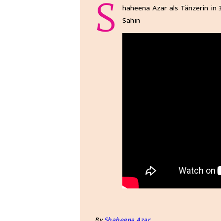
S
haheena Azar als Tänzerin in 
Sahin
By
Shaheena Azar