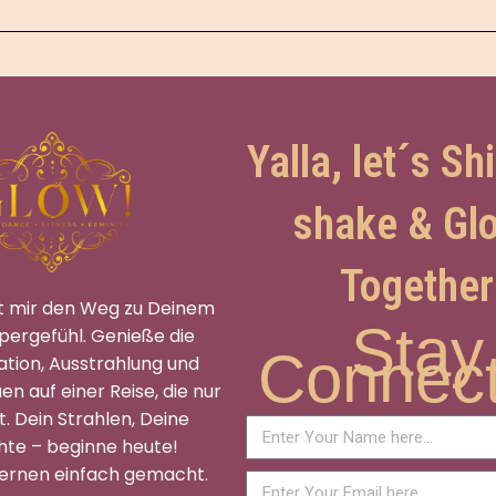
Yalla, let´s S
shake & Gl
Together
t mir den Weg zu Deinem
Stay
pergefühl. Genieße die
Connec
tion, Ausstrahlung und
en auf einer Reise, die nur
t. Dein Strahlen, Deine
hte – beginne heute!
ernen einfach gemacht.