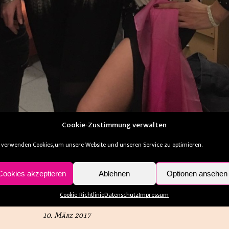
Cookie-Zustimmung verwalten
 verwenden Cookies, um unsere Website und unseren Service zu optimieren.
Cookies akzeptieren
Ablehnen
Optionen ansehen
ALLGEMEIN
zar im neuen Videoclip!
Cookie-Richtlinie
Datenschutz
Impressum
10. März 2017