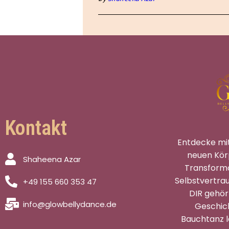
Kontakt
Entdecke mi
neuen Kör
Shaheena Azar
Transforma
Selbstvertrau
+49 155 660 353 47
DIR gehör
info@glowbellydance.de
Geschic
Bauchtanz l