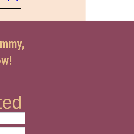
himmy,
ow!
ted