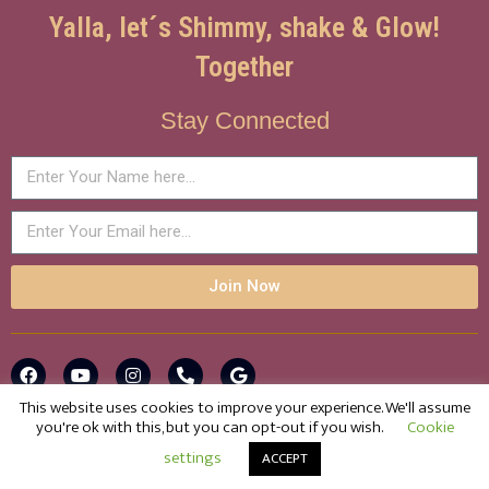
Yalla, let´s Shimmy, shake & Glow!
Together
Stay Connected
Join Now
This website uses cookies to improve your experience. We'll assume
you're ok with this, but you can opt-out if you wish.
Cookie
© 2016-2025 Glow! Bellydance with Shaheena Azar . All rights
Contact us
settings
reserved.
ACCEPT