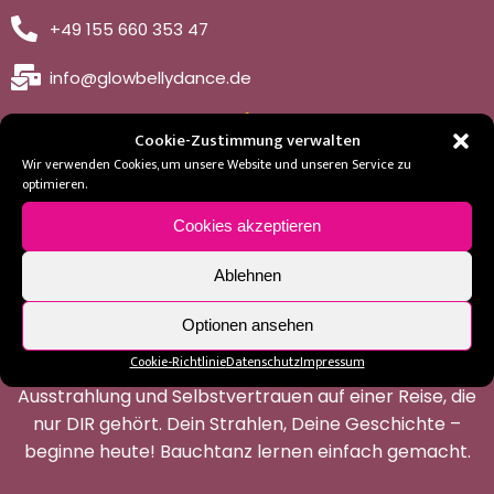
+49 155 660 353 47
info@glowbellydance.de
Cookie-Zustimmung verwalten
Wir verwenden Cookies, um unsere Website und unseren Service zu
optimieren.
Cookies akzeptieren
Ablehnen
Optionen ansehen
Entdecke mit mir den Weg zu Deinem neuen
Cookie-Richtlinie
Datenschutz
Impressum
Körpergefühl. Genieße die Transformation,
Ausstrahlung und Selbstvertrauen auf einer Reise, die
nur DIR gehört. Dein Strahlen, Deine Geschichte –
beginne heute! Bauchtanz lernen einfach gemacht.