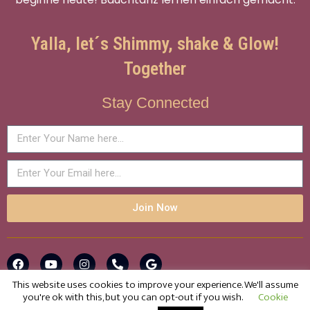
Yalla, let´s Shimmy, shake & Glow!
Together
Stay Connected
Join Now
This website uses cookies to improve your experience. We'll assume
you're ok with this, but you can opt-out if you wish.
Cookie
© 2016-2025 Glow! Bellydance with Shaheena Azar . All rights
Contact us